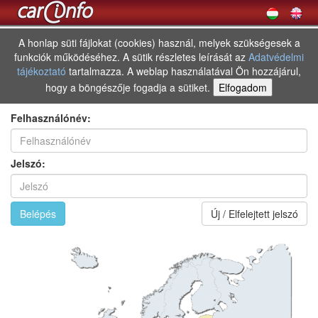
A honlap süti fájlokat (cookies) használ, melyek szükségesek a
funkciók működéséhez. A sütik részletes leírását az
Adatvédelmi
tájékoztató
tartalmazza. A weblap használatával Ön hozzájárul,
hogy a böngészője fogadja a sütiket.
Elfogadom
Felhasználónév:
Jelszó:
Belépés
Új / Elfelejtett jelszó